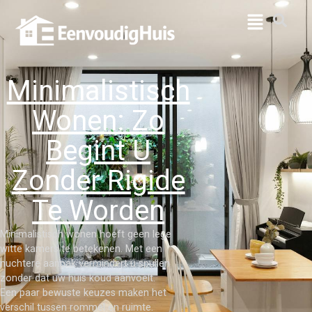
Minimalistisch
Wonen: Zo
Begint U
Zonder Rigide
Te Worden
Minimalistisch wonen hoeft geen lege
witte kamers te betekenen. Met een
nuchtere aanpak vermindert u spullen
zonder dat uw huis koud aanvoelt.
Een paar bewuste keuzes maken het
verschil tussen rommel en ruimte.