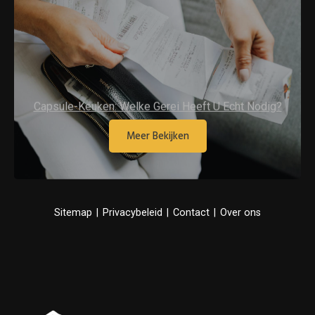
Capsule-Keuken: Welke Gerei Heeft U Echt Nodig?
Lees meer
Meer Bekijken
Sitemap
|
Privacybeleid
|
Contact
|
Over ons