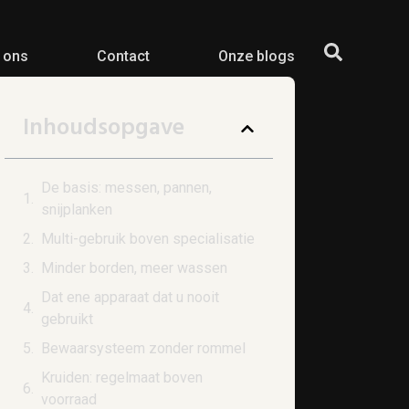
 ons
Contact
Onze blogs
Inhoudsopgave
De basis: messen, pannen,
snijplanken
Multi-gebruik boven specialisatie
Minder borden, meer wassen
Dat ene apparaat dat u nooit
gebruikt
Bewaarsysteem zonder rommel
Kruiden: regelmaat boven
voorraad