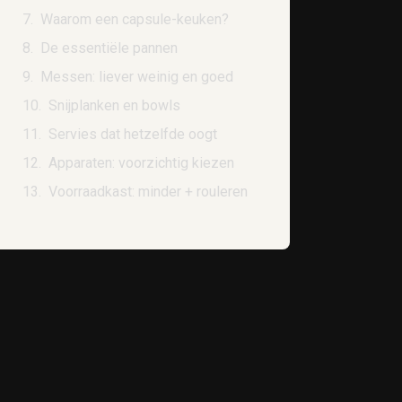
Waarom een capsule-keuken?
De essentiële pannen
Messen: liever weinig en goed
Snijplanken en bowls
Servies dat hetzelfde oogt
Apparaten: voorzichtig kiezen
Voorraadkast: minder + rouleren