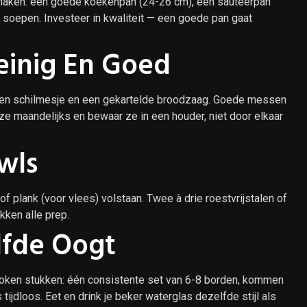
 maken: een goede koekenpan (24-26 cm), een sauteerpan
 soepen. Investeer in kwaliteit — een goede pan gaat
einig En Goed
een schilmesje en een gekartelde broodzaag. Goede messen
 ze maandelijks en bewaar ze in een houder, niet door elkaar
wls
of plank (voor vlees) volstaan. Twee à drie roestvrijstalen of
ken alle prep.
lfde Oogt
roken stukken: één consistente set van 6-8 borden, kommen
 tijdloos. Eet en drink je beker waterglas dezelfde stijl als