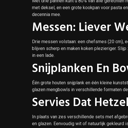
Met drie pannen kunt u 80% van alle gerechten
met deksel, en een grote kookpan voor pasta en
decennia mee.
Messen: Liever W
Drie messen volstaan: een chefsmes (20 cm), 
blijven scherp en maken koken plezieriger. Slijp
in een lade.
Snijplanken En Bo
Één grote houten snijplank en één kleine kunstst
glazen mengbowls in verschillende formaten dek
Servies Dat Hetze
In plaats van zes verschillende sets met afgeb
en glazen. Eenvoudig wit of natuurlijk gekleurd is