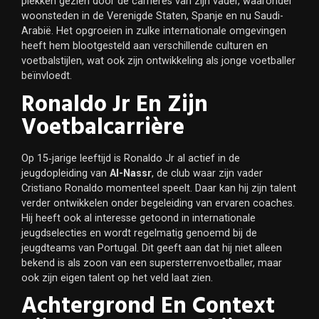
plekken gezien door de carrières van zijn vader, waaronder
woonsteden in de Verenigde Staten, Spanje en nu Saudi-
Arabië. Het opgroeien in zulke internationale omgevingen
heeft hem blootgesteld aan verschillende culturen en
voetbalstijlen, wat ook zijn ontwikkeling als jonge voetballer
beïnvloedt.
Ronaldo Jr En Zijn
Voetbalcarrière
Op 15‑jarige leeftijd is Ronaldo Jr al actief in de
jeugdopleiding van
Al-Nassr
, de club waar zijn vader
Cristiano Ronaldo momenteel speelt. Daar kan hij zijn talent
verder ontwikkelen onder begeleiding van ervaren coaches.
Hij heeft ook al interesse getoond in internationale
jeugdselecties en wordt regelmatig genoemd bij de
jeugdteams van Portugal. Dit geeft aan dat hij niet alleen
bekend is als zoon van een supersterrenvoetballer, maar
ook zijn eigen talent op het veld laat zien.
Achtergrond En Context