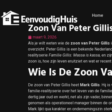
Home
Zoon Van Peter Gillis
maart 9, 2026
Als je wilt weten wie de
zoon van Peter Gillis
i
overzicht. Peter Gillis is een bekende Nederlan
realityserie
Familie Gillis: Massa is kassa
, en zi
zoon is, hoe zijn leven eruitziet en wat er rece
Wie Is De Zoon Van
De zoon van Peter Gillis heet
Mark Gillis
. Hij i
familie‑realityserie over het leven van de familie
dertig jaar oud en werkt, net als zijn vader, binn
genomen als operationeel manager binnen de org
Mark lijkt qua karakter en ondernemingszin ster