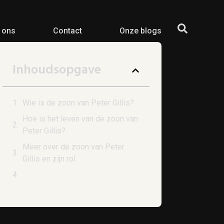
 ons
Contact
Onze blogs
Inhoudsopgave
Wie is de zoon van Peter Gillis?
Hoe is het leven van de zoon van
Peter Gillis?
Meer over de zoon van Peter
Gillis en zijn rol