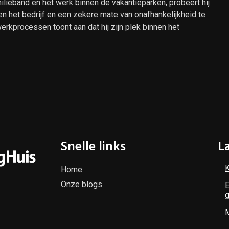
lieband en het werk binnen de vakantieparken, probeert hij
n het bedrijf en een zekere mate van onafhankelijkheid te
erkprocessen toont aan dat hij zijn plek binnen het
Snelle links
L
K
Home
Onze blogs
E